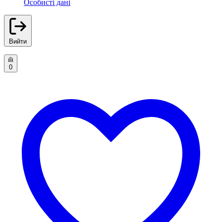
Особисті дані
Вийти
0