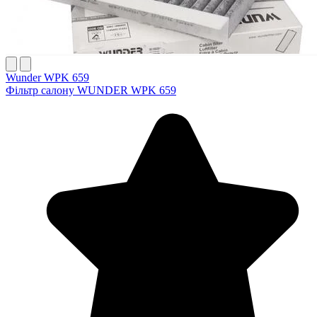
Wunder WPK 659
Фільтр салону WUNDER WPK 659