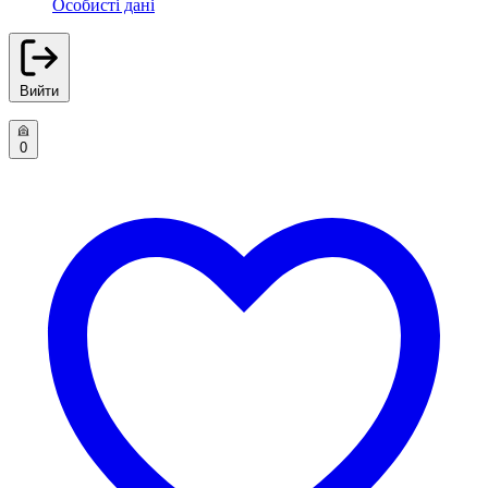
Особисті дані
Вийти
0