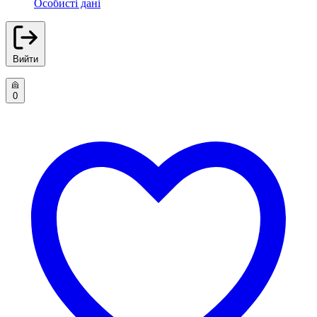
Особисті дані
Вийти
0