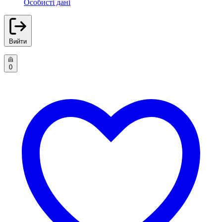
Особисті дані
Вийти
0