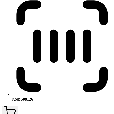
Код:
508126