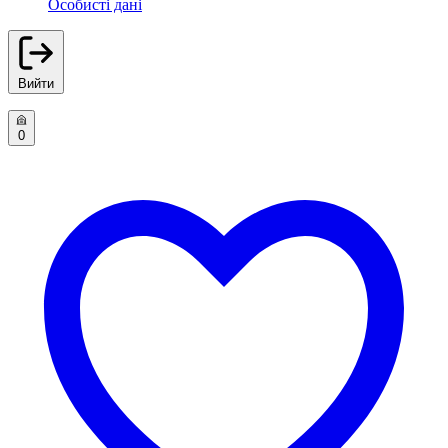
Особисті дані
Вийти
0