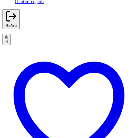
Особисті дані
Вийти
0