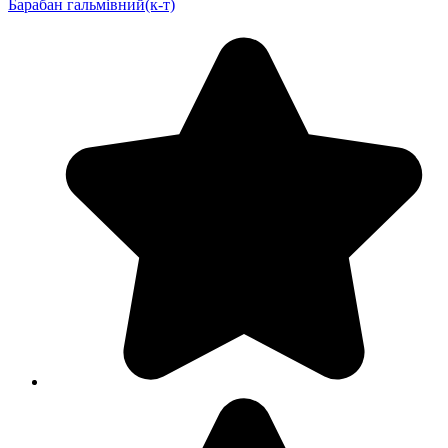
Барабан гальмівний(к-т)