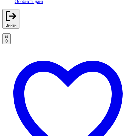
Особисті дані
Вийти
0