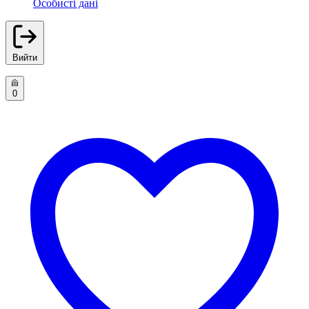
Особисті дані
Вийти
0