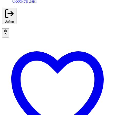
Особисті дані
Вийти
0