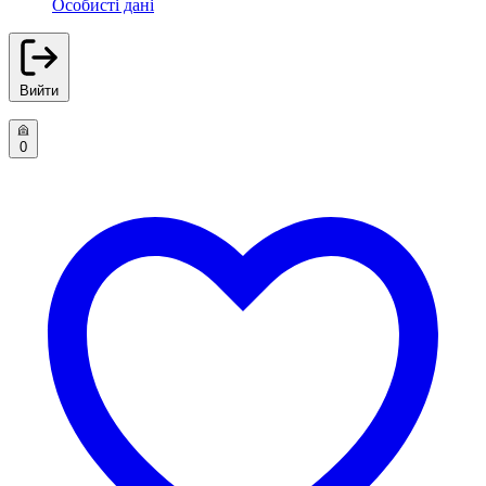
Особисті дані
Вийти
0