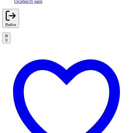
Особисті дані
Вийти
0