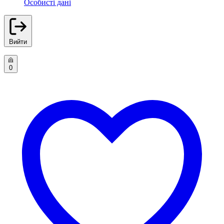
Особисті дані
Вийти
0