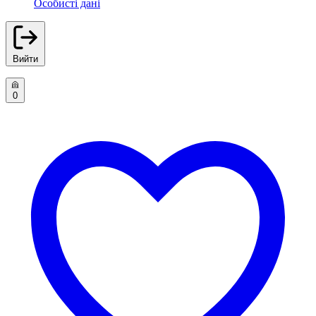
Особисті дані
Вийти
0