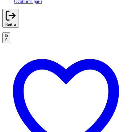
Особисті дані
Вийти
0