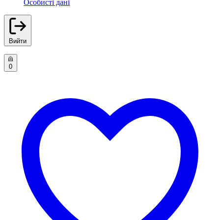
Особисті дані
Вийти
0