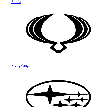
Skoda
SsangYong