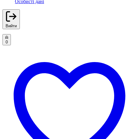
Особисті дані
Вийти
0