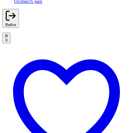
Особисті дані
Вийти
0