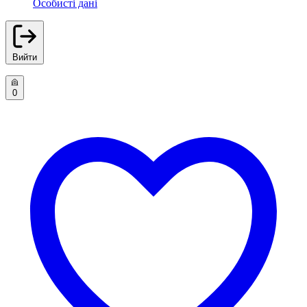
Особисті дані
Вийти
0