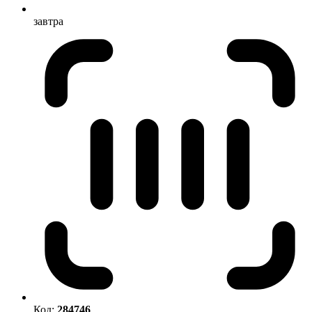
завтра
Код:
284746