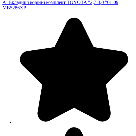
A_Вкладиші корінні комплект TOYOTA "2,7-3,0 "01-09
MB5286XP