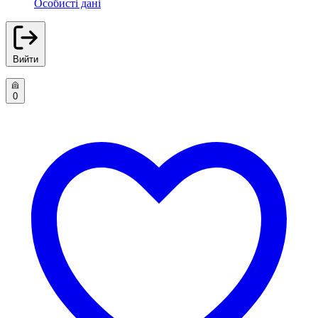
Особисті дані
Вийти
0