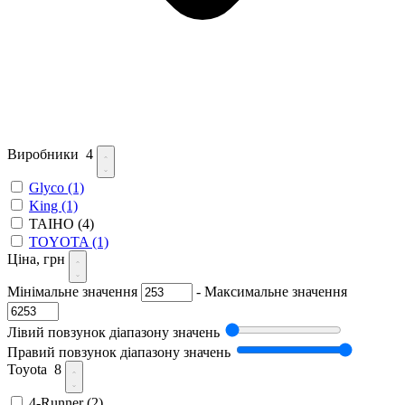
Виробники
4
Glyco
(1)
King
(1)
TAIHO
(4)
TOYOTA
(1)
Ціна, грн
Мінімальне значення
-
Максимальне значення
Лівий повзунок діапазону значень
Правий повзунок діапазону значень
Toyota
8
4-Runner
(2)