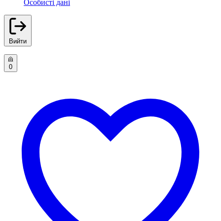
Особисті дані
Вийти
0