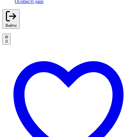
Особисті дані
Вийти
0