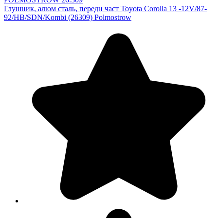
Глушник, алюм сталь, передн част Toyota Corolla 13 -12V/87-
92/HB/SDN/Kombi (26309) Polmostrow