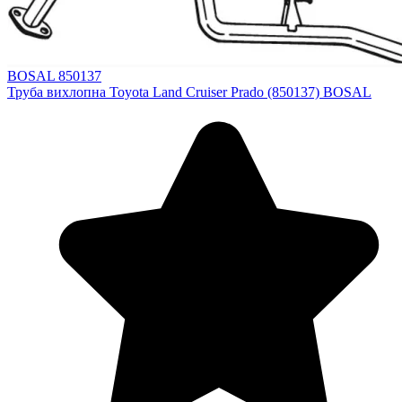
BOSAL 850137
Труба вихлопна Toyota Land Cruiser Prado (850137) BOSAL