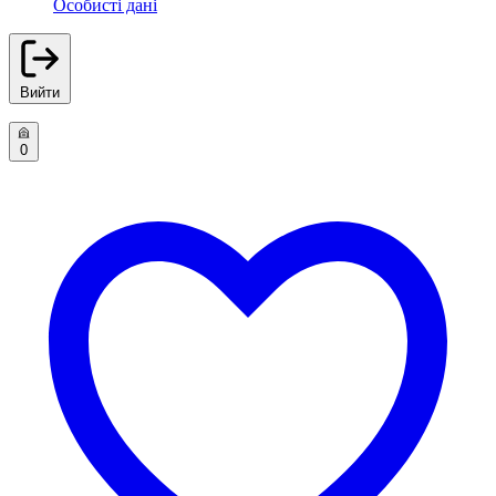
Особисті дані
Вийти
0