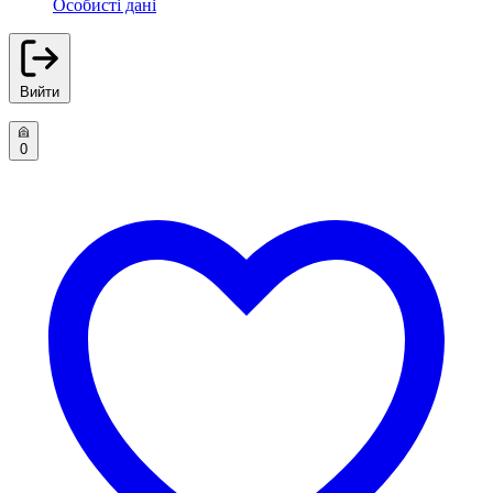
Особисті дані
Вийти
0