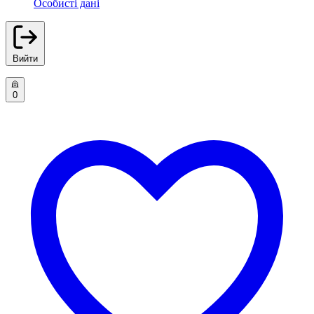
Особисті дані
Вийти
0