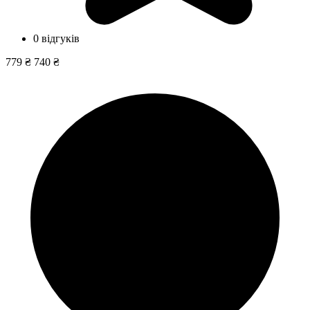
0 відгуків
779 ₴
740 ₴