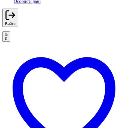
Особисті дані
Вийти
0