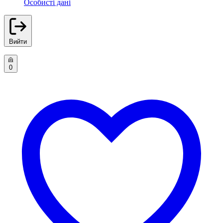
Особисті дані
Вийти
0