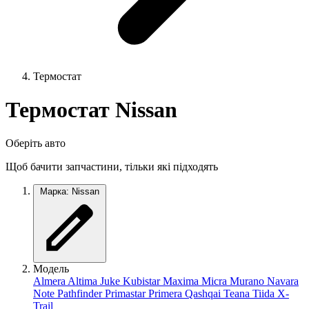
Термостат
Термостат Nissan
Оберіть авто
Щоб бачити запчастини, тільки які підходять
Марка: Nissan
Модель
Almera
Altima
Juke
Kubistar
Maxima
Micra
Murano
Navara
Note
Pathfinder
Primastar
Primera
Qashqai
Teana
Tiida
X-
Trail