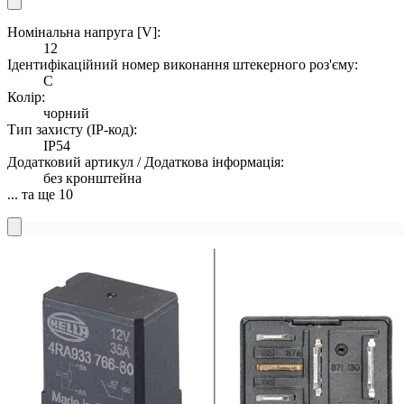
Номінальна напруга [V]:
12
Ідентифікаційний номер виконання штекерного роз'єму:
C
Колір:
чорний
Тип захисту (IP-код):
IP54
Додатковий артикул / Додаткова інформація:
без кронштейна
... та ще 10