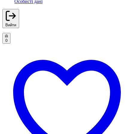
Особисті дані
Вийти
0