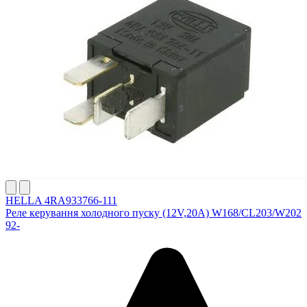
HELLA 4RA933766-111
Реле керування холодного пуску (12V,20A) W168/CL203/W202
92-