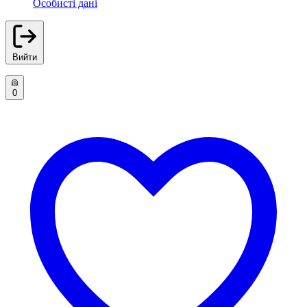
Особисті дані
Вийти
0