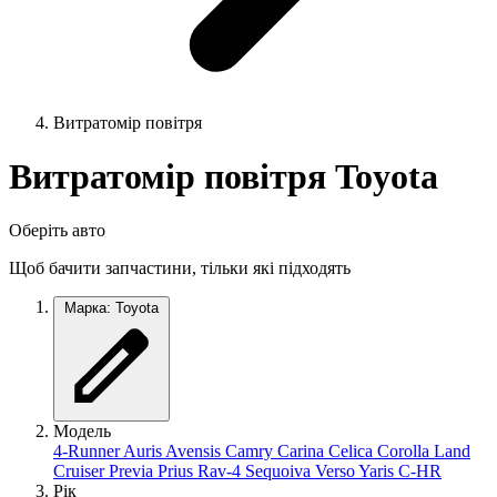
Витратомір повітря
Витратомір повітря Toyota
Оберіть авто
Щоб бачити запчастини, тільки які підходять
Марка: Toyota
Модель
4-Runner
Auris
Avensis
Camry
Carina
Celica
Corolla
Land
Cruiser
Previa
Prius
Rav-4
Sequoiva
Verso
Yaris
C-HR
Рік