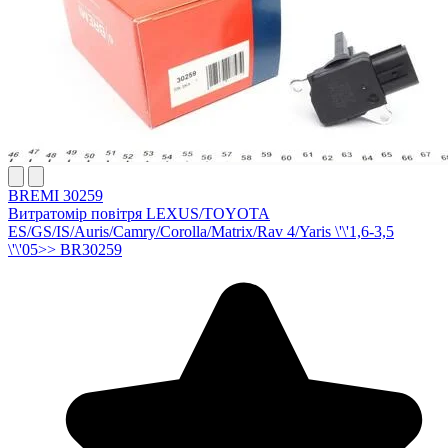
BREMI 30259
Витратомір повітря LEXUS/TOYOTA
ES/GS/IS/Auris/Camry/Corolla/Matrix/Rav 4/Yaris \'\'1,6-3,5
\'\'05>> BR30259