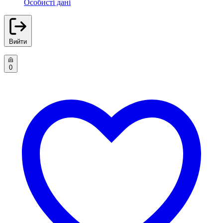
Особисті дані
Вийти
0