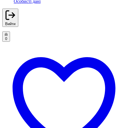
Особисті дані
Вийти
0