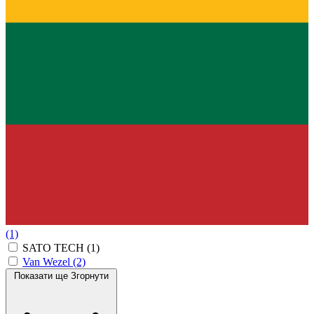
(1)
SATO TECH
(1)
Van Wezel
(2)
Показати ще
Згорнути