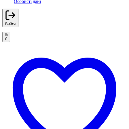
Особисті дані
Вийти
0