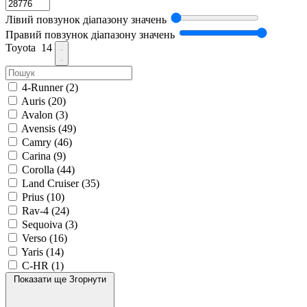
Лівий повзунок діапазону значень
Правий повзунок діапазону значень
Toyota
14
4-Runner
(2)
Auris
(20)
Avalon
(3)
Avensis
(49)
Camry
(46)
Carina
(9)
Corolla
(44)
Land Cruiser
(35)
Prius
(10)
Rav-4
(24)
Sequoiva
(3)
Verso
(16)
Yaris
(14)
C-HR
(1)
Показати ще
Згорнути