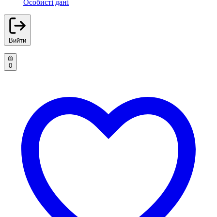
Особисті дані
Вийти
0