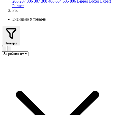
206
207
306
307
308
406
604
605
806
Bipper
Boxer
Expert
Partner
Рік
Знайдено 9 товарів
Фільтри