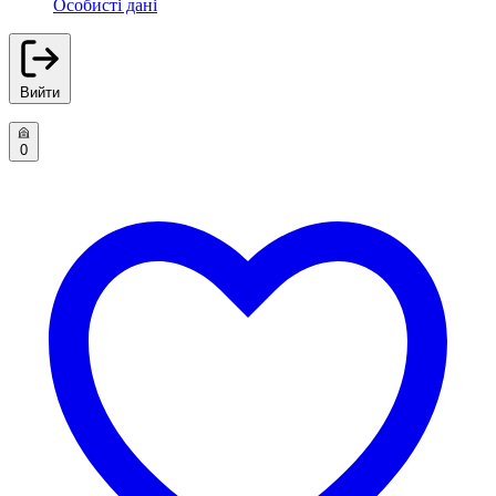
Особисті дані
Вийти
0