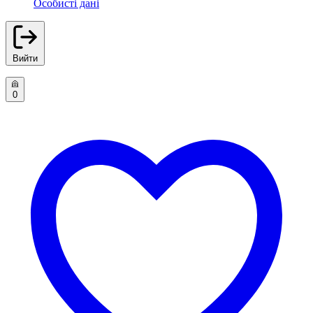
Особисті дані
Вийти
0