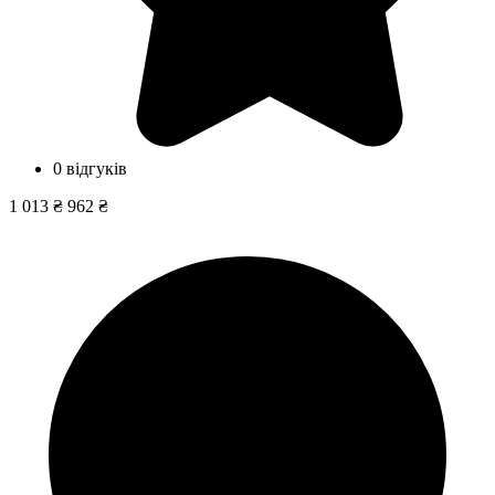
0 відгуків
1 013 ₴
962 ₴