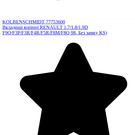
KOLBENSCHMIDT 77753600
Вкладиші корінні RENAULT 1.7/1.8/1.9D
F9Q/F3P/F3R/F4R/F5R/F8M/F8Q 98- Без замку KS)