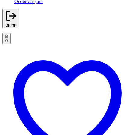
Особисті дані
Вийти
0