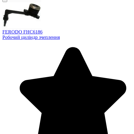
FERODO FHC6186
Робочий циліндр зчеплення