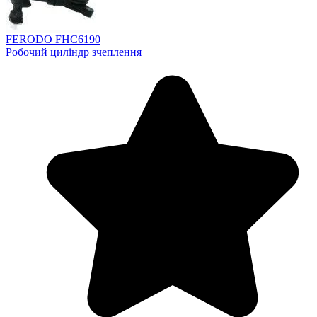
FERODO FHC6190
Робочий циліндр зчеплення