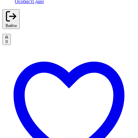
Особисті дані
Вийти
0