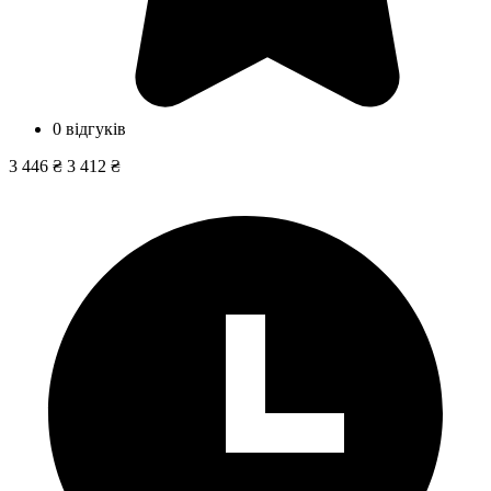
0 відгуків
3 446 ₴
3 412 ₴