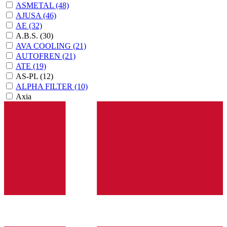
ASMETAL
(48)
AJUSA
(46)
AE
(32)
A.B.S.
(30)
AVA COOLING
(21)
AUTOFREN
(21)
ATE
(19)
AS-PL
(12)
ALPHA FILTER
(10)
Axia