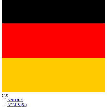
(73)
AND
(67)
APLUS
(51)