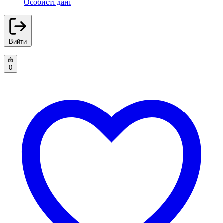
Особисті дані
Вийти
0