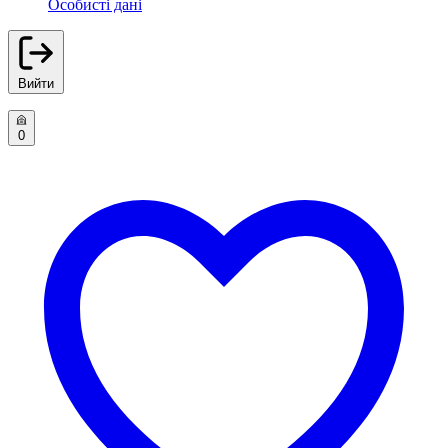
Особисті дані
Вийти
0