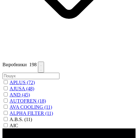
Виробники
198
APLUS
(72)
AJUSA
(48)
AND
(45)
AUTOFREN
(18)
AVA COOLING
(11)
ALPHA FILTER
(11)
A.B.S.
(11)
AIC