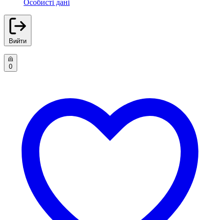
Особисті дані
Вийти
0