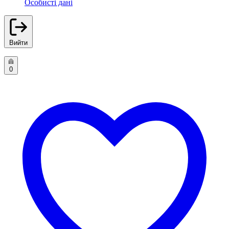
Особисті дані
Вийти
0