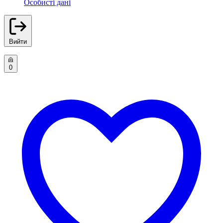
Особисті дані
Вийти
0