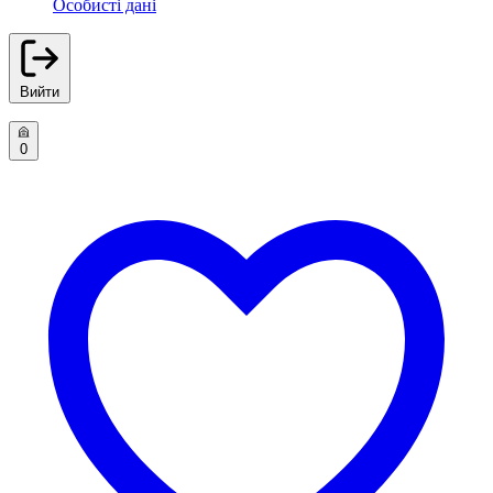
Особисті дані
Вийти
0