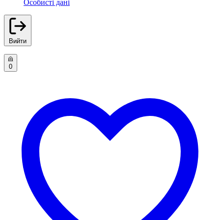
Особисті дані
Вийти
0