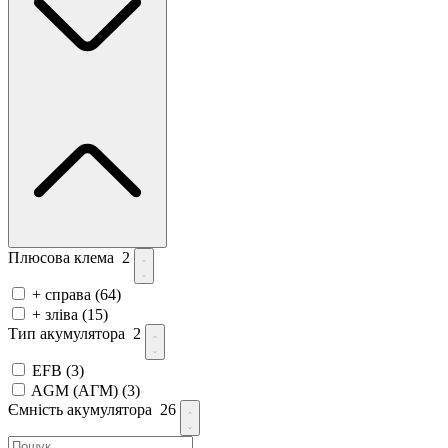
Плюсова клема
2
+ справа
(64)
+ зліва
(15)
Тип акумулятора
2
EFB
(3)
AGM (АГМ)
(3)
Ємність акумулятора
26