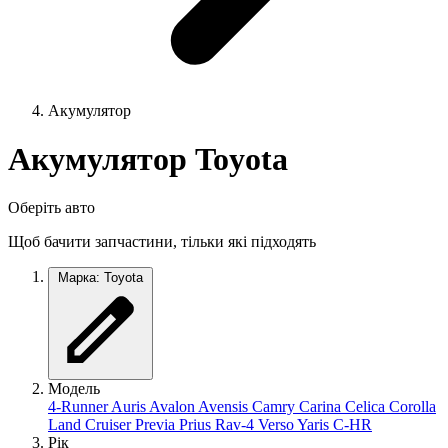
Акумулятор
Акумулятор Toyota
Оберіть авто
Щоб бачити запчастини, тільки які підходять
Марка: Toyota
Модель
4-Runner
Auris
Avalon
Avensis
Camry
Carina
Celica
Corolla
Land Cruiser
Previa
Prius
Rav-4
Verso
Yaris
C-HR
Рік