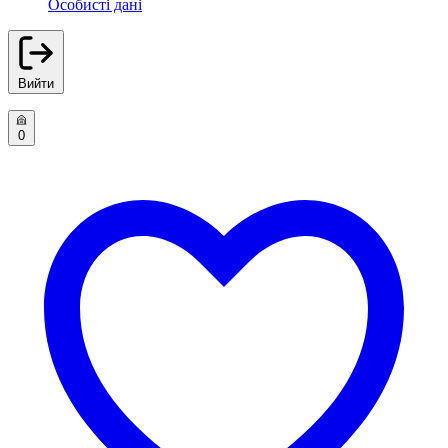
Особисті дані
Вийти
0