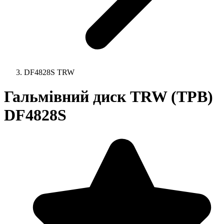
DF4828S TRW
Гальмівний диск TRW (ТРВ)
DF4828S