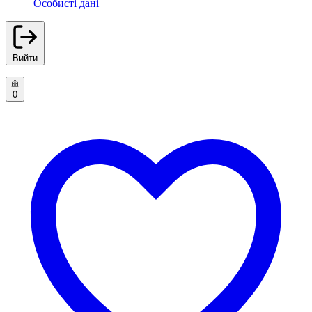
Особисті дані
Вийти
0