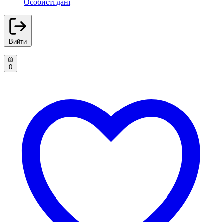
Особисті дані
Вийти
0