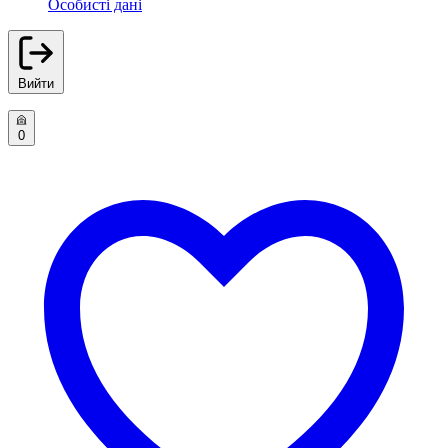
Особисті дані
Вийти
0