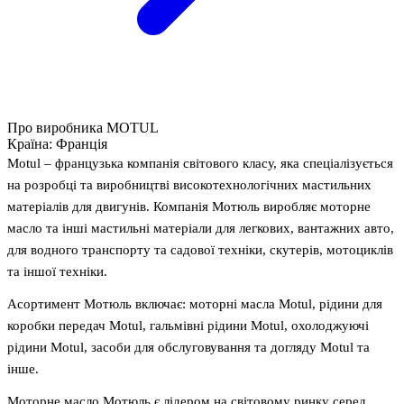
Про виробника MOTUL
Країна:
Франція
Motul – французька компанія світового класу, яка спеціалізується
на розробці та виробництві високотехнологічних мастильних
матеріалів для двигунів. Компанія Мотюль виробляє моторне
масло та інші мастильні матеріали для легкових, вантажних авто,
для водного транспорту та садової техніки, скутерів, мотоциклів
та іншої техніки.
Асортимент Мотюль включає: моторні масла Motul, рідини для
коробки передач Motul, гальмівні рідини Motul, охолоджуючі
рідини Motul, засоби для обслуговування та догляду Motul та
інше.
Моторне масло Мотюль є лідером на світовому ринку серед