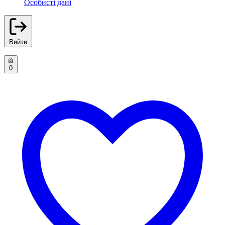
Особисті дані
Вийти
0