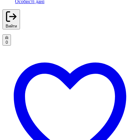
Особисті дані
Вийти
0