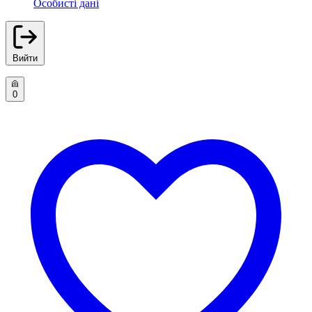
Особисті дані
Вийти
0